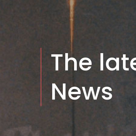
The lat
News