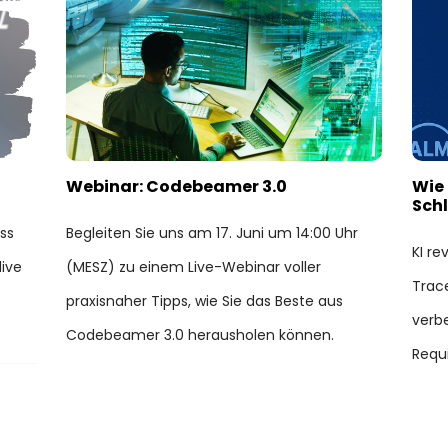
Webinar: Codebeamer 3.0
Wie 
Schl
ss
Begleiten Sie uns am 17. Juni um 14:00 Uhr
KI re
live
(MESZ) zu einem Live-Webinar voller
Trace
praxisnaher Tipps, wie Sie das Beste aus
verb
Codebeamer 3.0 herausholen können.
Requ
05, Jun 2025
die E
revis