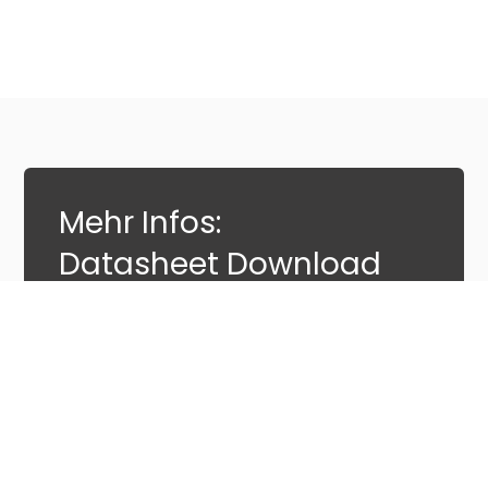
Mehr Infos:
Datasheet Download
E-Mail
*
Ich bin damit einverstanden, dass Nanga Systems
mich mit einem Newsletter über Produkte und
Dienstleistungen informiert. Dieses Einverständnis
kann jederzeit widerrufen werden. Weitere