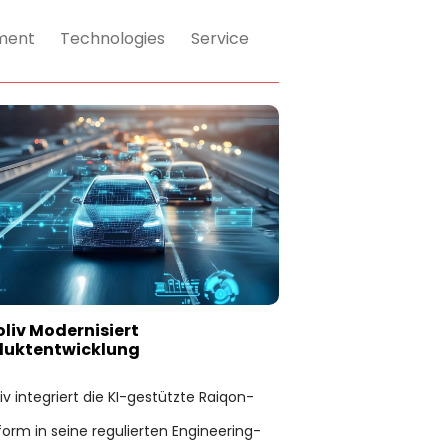
ment
Technologies
Service
liv Modernisiert
duktentwicklung
iv integriert die KI-gestützte Raiqon-
form in seine regulierten Engineering-