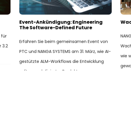
Event-Ankündigung: Engineering
Wac
The Software-Defined Future
 für
NANG
Erfahren Sie beim gemeinsamen Event von
 3.2
Wach
PTC und NANGA SYSTEMS am 31. März, wie AI-
wie w
gestützte ALM-Workflows die Entwicklung
gewac
software-definierter Produkte
Lösu
beschleunigen.
Team
05, Mär 2026
22, D