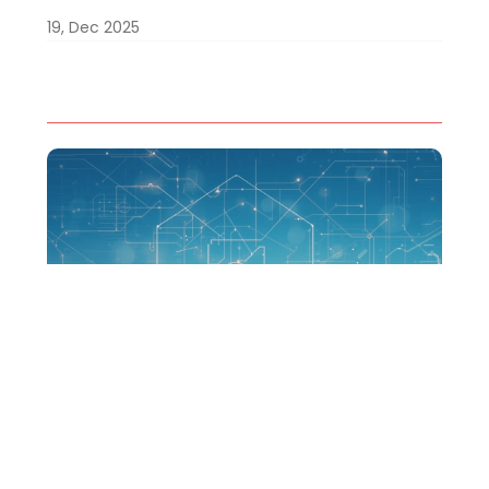
19, Dec 2025
Requirements Decomposition Webinar
NANGA SYSTEMS and Raiqon are hosting a joint
webinar on 03 December 2025 to showcase how AI